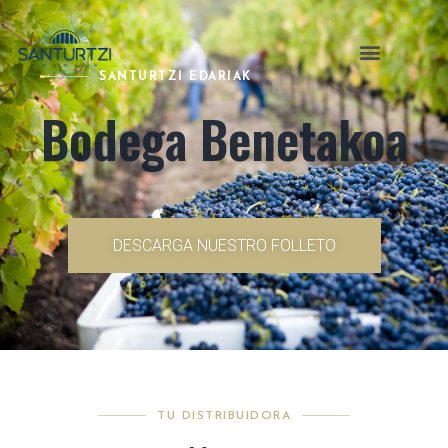
SANTURTZI EDARIAK
Bodega Benetakoa
DESCARGA NUESTRO FOLLETO
TU DISTRIBUIDORA